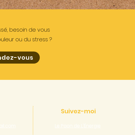
ssé, besoin de vous
uleur ou du stress ?
ndez-vous
Suivez-moi
il.com
Le Paon de L'Énergie