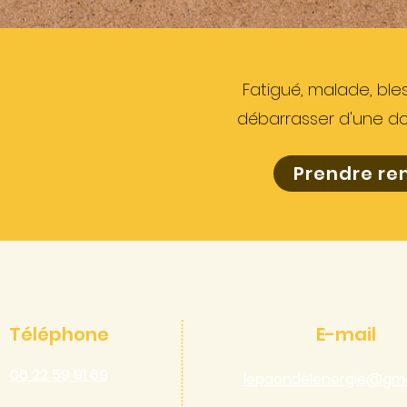
Fatigué, malade, ble
débarrasser d'une do
Prendre re
Téléphone
E-mail
06 22 59 91 69
lepaondelenergie@gma